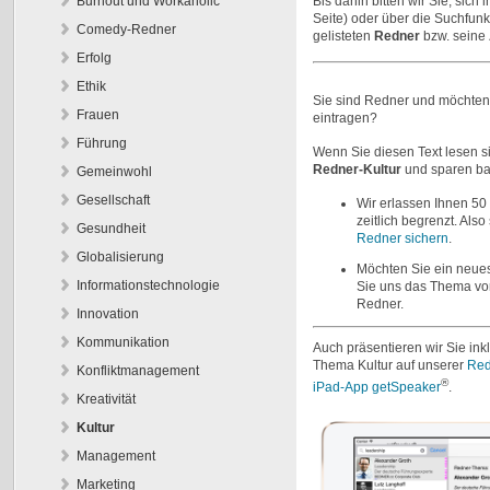
Burnout und Workaholic
Bis dahin bitten wir Sie, sic
Seite) oder über die Suchfun
Comedy-Redner
gelisteten
Redner
bzw. seine
Erfolg
Ethik
Sie sind Redner und möchten
Frauen
eintragen?
Führung
Wenn Sie diesen Text lesen 
Redner-
Kultur
und sparen ba
Gemeinwohl
Gesellschaft
Wir erlassen Ihnen 50
zeitlich begrenzt. Al
Gesundheit
Redner sichern
.
Globalisierung
Möchten Sie ein neue
Informationstechnologie
Sie uns das Thema vor 
Redner.
Innovation
Kommunikation
Auch präsentieren wir Sie in
Thema Kultur auf unserer
Red
Konfliktmanagement
®
iPad-App getSpeaker
.
Kreativität
Kultur
Management
Marketing