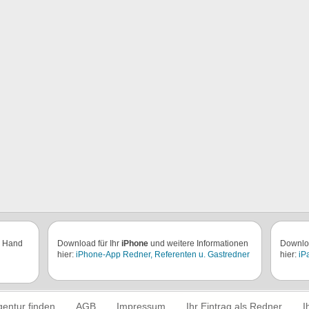
r Hand
Download für Ihr
iPhone
und weitere Informationen
Downloa
hier:
iPhone-App Redner, Referenten u. Gastredner
hier:
iP
entur finden
AGB
Impressum
Ihr Eintrag als Redner
I