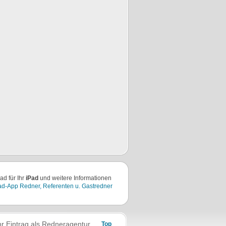
d für Ihr
iPad
und weitere Informationen
ad-App Redner, Referenten u. Gastredner
hr Eintrag als Redneragentur
Top