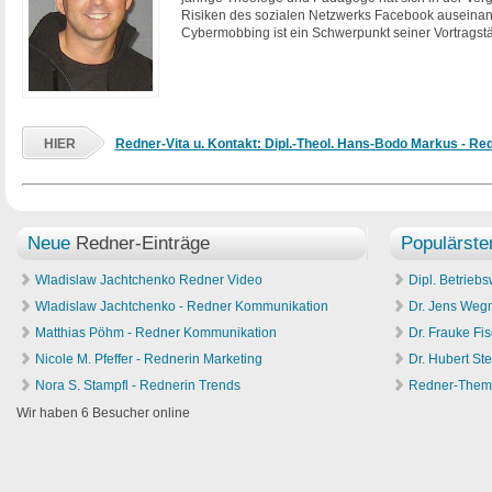
Risiken des sozialen Netzwerks Facebook auseina
Cybermobbing ist ein Schwerpunkt seiner Vortragstät
HIER
Redner-Vita u. Kontakt: Dipl.-Theol. Hans-Bodo Markus - Re
Neue
Redner-Einträge
Populärste
Wladislaw Jachtchenko Redner Video
Dipl. Betriebs
Wladislaw Jachtchenko - Redner Kommunikation
Dr. Jens Weg
Matthias Pöhm - Redner Kommunikation
Dr. Frauke Fi
Nicole M. Pfeffer - Rednerin Marketing
Dr. Hubert St
Nora S. Stampfl - Rednerin Trends
Redner-The
Wir haben 6 Besucher online