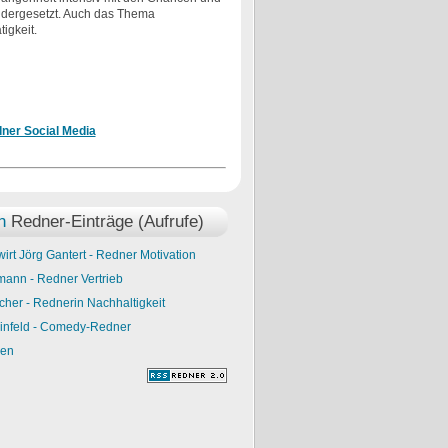
ndergesetzt. Auch das Thema
igkeit.
dner Social Media
n
Redner-Einträge (Aufrufe)
wirt Jörg Gantert - Redner Motivation
mann - Redner Vertrieb
scher - Rednerin Nachhaltigkeit
einfeld - Comedy-Redner
men