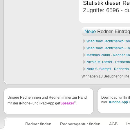
Statistik dieser R
Zugriffe: 6596 - d
Neue
Redner-Einträ
Wladislaw Jachtchenko Re
Wladislaw Jachtchenko - 
Matthias Pöhm - Redner K
Nicole M. Pfeffer - Redneri
Nora S. Stampfl - Rednerin
Wir haben 13 Besucher online
Unsere Rednerinnen und Redner immer zur Hand
Download für Ihr
i
hier:
iPhone-App R
®
mit der iPhone- und iPad-App
get
Speaker
.
Redner finden
Redneragentur finden
AGB
I