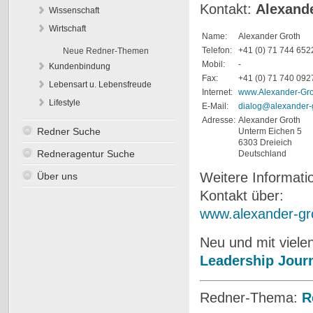
Kontakt:
Alexand
Wissenschaft
Wirtschaft
Name:
Alexander Groth
Telefon:
+41 (0) 71 744 652
Neue Redner-Themen
Mobil:
-
Kundenbindung
Fax:
+41 (0) 71 740 092
Lebensart u. Lebensfreude
Internet:
www.Alexander-Gro
Lifestyle
E-Mail:
dialog@alexander-
Adresse:
Alexander Groth
Redner Suche
Unterm Eichen 5
6303 Dreieich
Redneragentur Suche
Deutschland
Weitere Informat
Über uns
Kontakt über:
www.alexander-gr
Neu und mit viel
Leadership Jour
Redner-Thema:
R