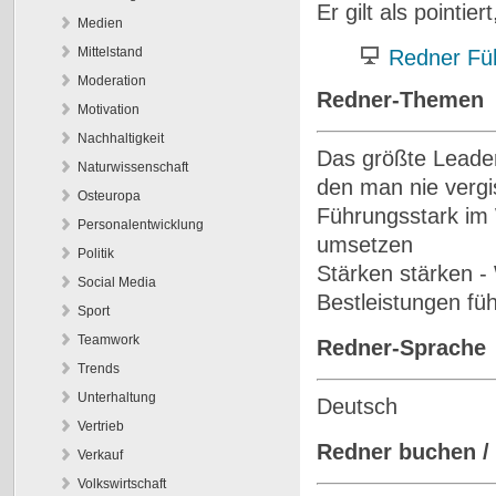
Er gilt als pointie
Medien
Mittelstand
Redner Fü
Moderation
Redner-Themen
Motivation
Nachhaltigkeit
Das größte Leaders
Naturwissenschaft
den man nie vergi
Osteuropa
Führungsstark im 
Personalentwicklung
umsetzen
Politik
Stärken stärken - 
Social Media
Bestleistungen fü
Sport
Teamwork
Redner-Sprache
Trends
Unterhaltung
Deutsch
Vertrieb
Redner buchen /
Verkauf
Volkswirtschaft