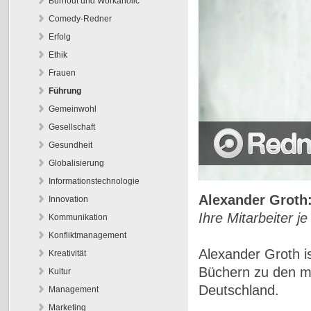
Burnout und Workaholic
Comedy-Redner
Erfolg
Ethik
Frauen
Führung
Gemeinwohl
Gesellschaft
Gesundheit
Globalisierung
Informationstechnologie
Alexander Groth
Innovation
Ihre Mitarbeiter j
Kommunikation
Konfliktmanagement
Alexander Groth is
Kreativität
Büchern zu den m
Kultur
Deutschland.
Management
Marketing