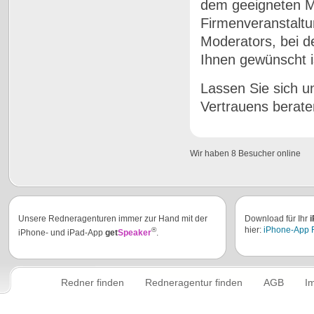
dem geeigneten Mo
Firmenveranstaltun
Moderators, bei d
Ihnen gewünscht i
Lassen Sie sich u
Vertrauens berate
Wir haben 8 Besucher online
Unsere Redneragenturen immer zur Hand mit der
Download für Ihr
i
hier:
iPhone-App 
®
iPhone- und iPad-App
get
Speaker
.
Redner finden
Redneragentur finden
AGB
I